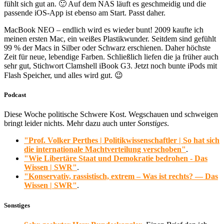
fühlt sich gut an. 🙂 Auf dem NAS läuft es geschmeidig und die
passende iOS-App ist ebenso am Start. Passt daher.
MacBook NEO – endlich wird es wieder bunt! 2009 kaufte ich
meinen ersten Mac, ein weißes Plastikwunder. Seitdem sind gefühlt
99 % der Macs in Silber oder Schwarz erschienen. Daher höchste
Zeit für neue, lebendige Farben. Schließlich liefen die ja früher auch
sehr gut, Stichwort Clamshell iBook G3. Jetzt noch bunte iPods mit
Flash Speicher, und alles wird gut. 😉
Podcast
Diese Woche politische Schwere Kost. Wegschauen und schweigen
bringt leider nichts. Mehr dazu auch unter
Sonstiges
.
"Prof. Volker Perthes | Politikwissenschaftler | So hat sich
die internationale Machtverteilung verschoben"
.
"Wie Libertäre Staat und Demokratie bedrohen - Das
Wissen | SWR"
.
"Konservativ, rassistisch, extrem – Was ist rechts? — Das
Wissen | SWR"
.
Sonstiges