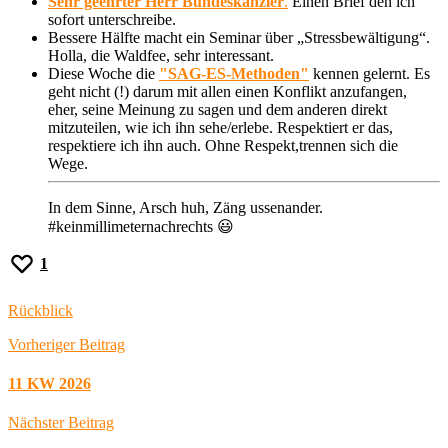
Sehr geehrter Herr Bundeskanzler
.
Einen Brief den ich
sofort unterschreibe.
Bessere Hälfte macht ein Seminar über „Stressbewältigung“.
Holla, die Waldfee, sehr interessant.
Diese Woche die
"SAG-ES-Methoden"
kennen gelernt. Es
geht nicht (!) darum mit allen einen Konflikt anzufangen,
eher, seine Meinung zu sagen und dem anderen direkt
mitzuteilen, wie ich ihn sehe/erlebe. Respektiert er das,
respektiere ich ihn auch. Ohne Respekt,trennen sich die
Wege.
In dem Sinne, Arsch huh, Zäng ussenander.
#keinmillimeternachrechts 😃
1
Rückblick
Vorheriger Beitrag
11 KW 2026
Nächster Beitrag