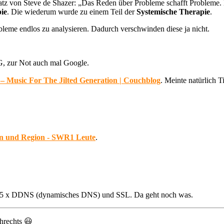
satz von Steve de Shazer: „Das Reden über Probleme schafft Probleme
ie
. Die wiederum wurde zu einem Teil der
Systemische Therapie
.
robleme endlos zu analysieren. Dadurch verschwinden diese ja nicht.
G, zur Not auch mal Google.
– Music For The Jilted Generation | Couchblog
. Meinte natürlich T
hen und Region - SWR1 Leute
.
t 25 x DDNS (dynamisches DNS) und SSL. Da geht noch was.
hrechts 😃