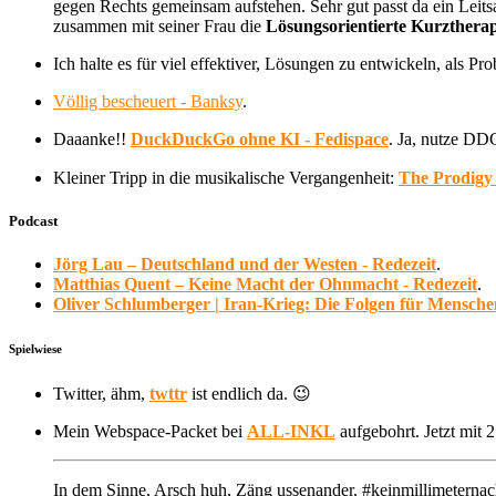
gegen Rechts gemeinsam aufstehen. Sehr gut passt da ein Leit
zusammen mit seiner Frau die
Lösungsorientierte Kurztherap
Ich halte es für viel effektiver, Lösungen zu entwickeln, als P
Völlig bescheuert - Banksy
.
Daaanke!!
DuckDuckGo ohne KI - Fedispace
. Ja, nutze DD
Kleiner Tripp in die musikalische Vergangenheit:
The Prodigy 
Podcast
Jörg Lau – Deutschland und der Westen - Redezeit
.
Matthias Quent – Keine Macht der Ohnmacht - Redezeit
.
Oliver Schlumberger | Iran-Krieg: Die Folgen für Mensc
Spielwiese
Twitter, ähm,
twttr
ist endlich da. 😉
Mein Webspace-Packet bei
ALL-INKL
aufgebohrt. Jetzt mi
In dem Sinne, Arsch huh, Zäng ussenander. #keinmillimeternac