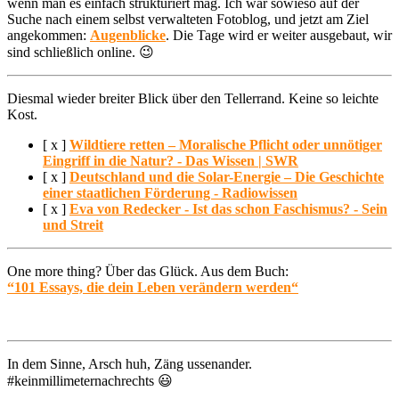
wenn man es einfach strukturiert mag. Ich war sowieso auf der
Suche nach einem selbst verwalteten Fotoblog, und jetzt am Ziel
angekommen:
Augenblicke
. Die Tage wird er weiter ausgebaut, wir
sind schließlich online. 😉
Diesmal wieder breiter Blick über den Tellerrand. Keine so leichte
Kost.
[ x ]
Wildtiere retten – Moralische Pflicht oder unnötiger
Eingriff in die Natur? - Das Wissen | SWR
[ x ]
Deutschland und die Solar-Energie – Die Geschichte
einer staatlichen Förderung - Radiowissen
[ x ]
Eva von Redecker - Ist das schon Faschismus? - Sein
und Streit
One more thing? Über das Glück. Aus dem Buch:
“101 Essays, die dein Leben verändern werden“
In dem Sinne, Arsch huh, Zäng ussenander.
#keinmillimeternachrechts 😃