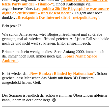
letzte Party auf der »Titanic«“
), findet Kaffeeringe viel
angenehmere Töne. (
„
re:publica 26: Die Blogosphäre war unsere
digitale Schriftkultur – und sie lebt noch“
). Es geht aber noch
dunkler:
„
Breakpoint: Das Internet stirbt - netzpolitik.org“
.
Echt jetzt ??
Wie schon Jahre zuvor, wird Blogosphäre/Internet mal zu Grabe
getragen, mal als wiederauflebend gefeiert. Auf jeden Fall sind beide
noch da und nicht weg zu kriegen. Ergo: entspannt euch.
Erinnert mich ein wenig an diese Serie Anfang 2000, immer noch
da, immer noch Kult, immer noch gut.
„
Space Night: Space
Ambient
“
.
Er ist wieder da:
„
New Banksy: Blinded by Nationalism
“
. Schon
gesehen, dass Menschen das Motiv mit ihren 3D Druckern
ausgedrückt haben. Geil.
Der Sommer ist endlich da, schön wenn man Überstunden abfeiern
kann, indem in der Sonne liegt. 😉