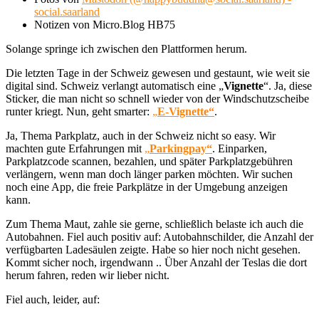
social.saarland
Notizen von Micro.Blog HB75
Solange springe ich zwischen den Plattformen herum.
Die letzten Tage in der Schweiz gewesen und gestaunt, wie weit sie
digital sind. Schweiz verlangt automatisch eine „
Vignette
“. Ja, diese
Sticker, die man nicht so schnell wieder von der Windschutzscheibe
runter kriegt. Nun, geht smarter:
„
E-Vignette“
.
Ja, Thema Parkplatz, auch in der Schweiz nicht so easy. Wir
machten gute Erfahrungen mit
„
Parkingpay“
. Einparken,
Parkplatzcode scannen, bezahlen, und später Parkplatzgebühren
verlängern, wenn man doch länger parken möchten. Wir suchen
noch eine App, die freie Parkplätze in der Umgebung anzeigen
kann.
Zum Thema Maut, zahle sie gerne, schließlich belaste ich auch die
Autobahnen. Fiel auch positiv auf: Autobahnschilder, die Anzahl der
verfügbarten Ladesäulen zeigte. Habe so hier noch nicht gesehen.
Kommt sicher noch, irgendwann .. Über Anzahl der Teslas die dort
herum fahren, reden wir lieber nicht.
Fiel auch, leider, auf: