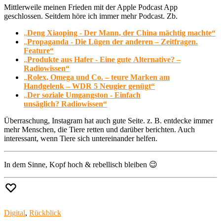
Mittlerweile meinen Frieden mit der Apple Podcast App
geschlossen. Seitdem höre ich immer mehr Podcast. Zb.
„
Deng Xiaoping - Der Mann, der China mächtig machte“
„
Propaganda - Die Lügen der anderen – Zeitfragen.
Feature“
„
Produkte aus Hafer - Eine gute Alternative? –
Radiowissen“
„
Rolex, Omega und Co. – teure Marken am
Handgelenk – WDR 5 Neugier genügt“
„
Der soziale Umgangston - Einfach
unsäglich? Radiowissen“
Überraschung, Instagram hat auch gute Seite. z. B. entdecke immer
mehr Menschen, die Tiere retten und darüber berichten. Auch
interessant, wenn Tiere sich untereinander helfen.
In dem Sinne, Kopf hoch & rebellisch bleiben 😉
Digital
,
Rückblick