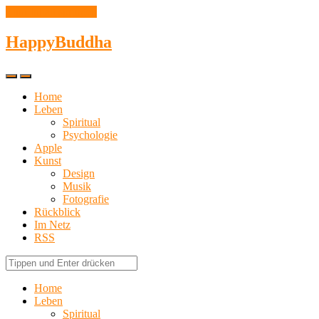
Zum Inhalt springen
HappyBuddha
Klicke
Klicke
hier,
hier,
Home
um
um
Leben
das
die
Spiritual
Suchfeld
Navigation
anzuzeigen
anzuzeigen
Psychologie
Apple
Kunst
Design
Musik
Fotografie
Rückblick
Im Netz
RSS
Suche
Home
Leben
Spiritual