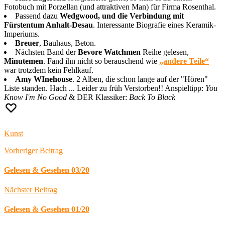
Fotobuch mit Porzellan (und attraktiven Man) für Firma Rosenthal.
Passend dazu
Wedgwood, und die Verbindung mit
Fürstentum Anhalt-Desau
. Interessante Biografie eines Keramik-
Imperiums.
Breuer
, Bauhaus, Beton.
Nächsten Band der
Bevore Watchmen
Reihe gelesen,
Minutemen
. Fand ihn nicht so berauschend wie
„andere Teile“
war trotzdem kein Fehlkauf.
Amy WInehouse
. 2 Alben, die schon lange auf der "Hören"
Liste standen. Hach ... Leider zu früh Verstorben!! Anspieltipp:
You
Know I'm No Good
& DER Klassiker:
Back To Black
Kunst
Vorheriger Beitrag
Gelesen & Gesehen 03/20
Nächster Beitrag
Gelesen & Gesehen 01/20